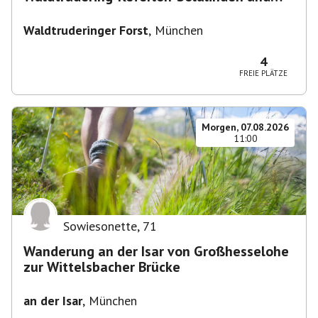
zurück
Waldtruderinger Forst
,
München
4
FREIE PLÄTZE
Morgen, 07.08.2026
11:00
Sowiesonette
,
71
Wanderung an der Isar von Großhesselohe
zur Wittelsbacher Brücke
an der Isar
,
München