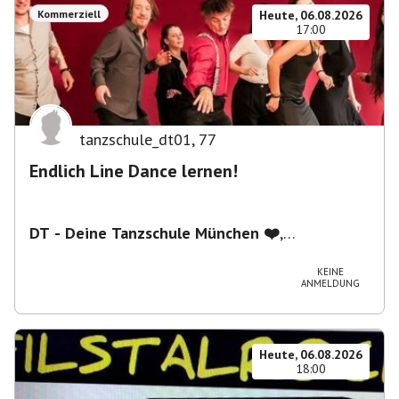
Kommerziell
Heute, 06.08.2026
17:00
tanzschule_dt01
,
77
Endlich Line Dance lernen!
DT - Deine Tanzschule München ❤️
,
Schwanthalerstraße 5/2.Stock, 80336 München,
Deutschland
KEINE
ANMELDUNG
Heute, 06.08.2026
18:00