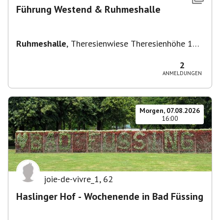
Führung Westend & Ruhmeshalle
Ruhmeshalle
,
Theresienwiese Theresienhöhe 16,
Theresienhöhe 16, 80339 München, Deutschland
2
ANMELDUNGEN
Morgen, 07.08.2026
16:00
joie-de-vivre_1
,
62
Haslinger Hof - Wochenende in Bad Füssing