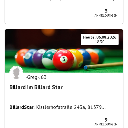
70190 Stuttgart, Deutschland
3
ANMELDUNGEN
Heute, 06.08.2026
18:30
-Greg-
,
63
Billard im Billard Star
BillardStar
,
Kistlerhofstraße 243a, 81379
München, Deutschland
9
ANMELDUNGEN