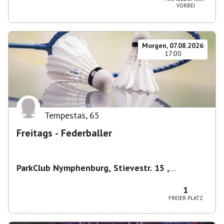
VORBEI
Morgen, 07.08.2026
17:00
Tempestas
,
65
Freitags - Federballer
ParkClub Nymphenburg, Stievestr. 15 ,
Nymphenburg
,
München
1
FREIER PLATZ