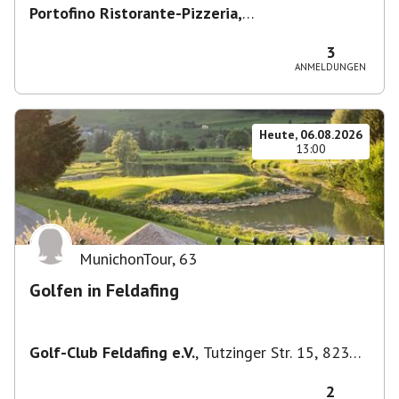
Portofino Ristorante-Pizzeria,
Scharfreiterplatz, München-Obergiesing-
Fasangarten, Deutschland
,
München
3
ANMELDUNGEN
Heute, 06.08.2026
13:00
MunichonTour
,
63
Golfen in Feldafing
Golf-Club Feldafing e.V.
,
Tutzinger Str. 15, 82340
Feldafing, Deutschland
2