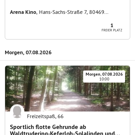
Filmkunstwochen "Nirgendwo in Afrika"
Arena Kino
,
Hans-Sachs-Straße 7, 80469
München-Ludwigsvorstadt-Isarvorstadt,
Deutschland
1
FREIER PLATZ
Morgen, 07.08.2026
Morgen, 07.08.2026
10:00
Freizeitspaß
,
66
Sportlich flotte Gehrunde ab
Waldtrudering-Keferloh-Solalinden und