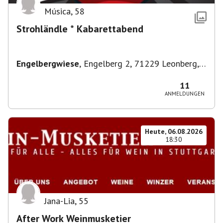
Música
,
58
Strohländle * Kabarettabend
Engelbergwiese
,
Engelberg 2, 71229 Leonberg,
Deutschland
11
ANMELDUNGEN
Heute, 06.08.2026
18:30
Jana-Lia
,
55
After Work Weinmusketier