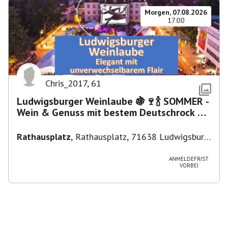
Morgen, 07.08.2026
17:00
Chris_2017
,
61
Ludwigsburger Weinlaube 🍇🍷🍾 SOMMER -
Wein & Genuss mit bestem Deutschrock 🎼
🎤 🎷 🎸
Rathausplatz
,
Rathausplatz, 71638 Ludwigsburg,
Deutschland
ANMELDEFRIST
VORBEI