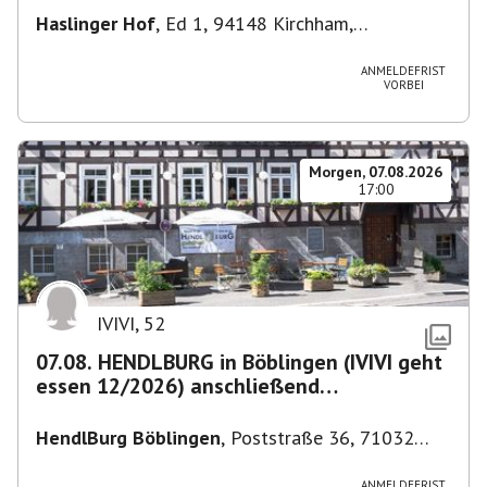
Haslinger Hof
,
Ed 1, 94148 Kirchham,
Deutschland
ANMELDEFRIST
VORBEI
Morgen, 07.08.2026
17:00
IVIVI
,
52
07.08. HENDLBURG in Böblingen (IVIVI geht
essen 12/2026) anschließend
SPIELEABEND
HendlBurg Böblingen
,
Poststraße 36, 71032
Böblingen, Deutschland
ANMELDEFRIST