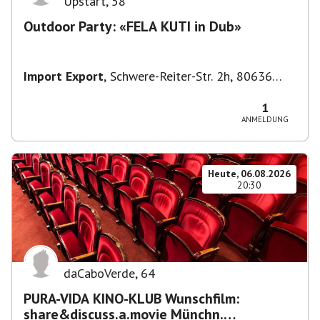
Upstart
,
58
Outdoor Party: «FELA KUTI in Dub»
Import Export
,
Schwere-Reiter-Str. 2h, 80636
München-Neuhausen-Nymphenburg, Deutschland
1
ANMELDUNG
Heute, 06.08.2026
20:30
daCaboVerde
,
64
PURA-VIDA KINO-KLUB Wunschfilm:
share&discuss.a.movie Münchn.