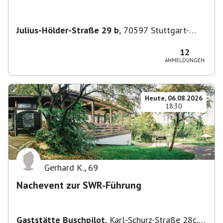
Julius-Hölder-Straße 29 b
,
70597 Stuttgart-
Degerloch
12
ANMELDUNGEN
Heute, 06.08.2026
18:30
Gerhard K.
,
69
Nachevent zur SWR-Führung
Gaststätte Buschpilot
,
Karl-Schurz-Straße 28c,