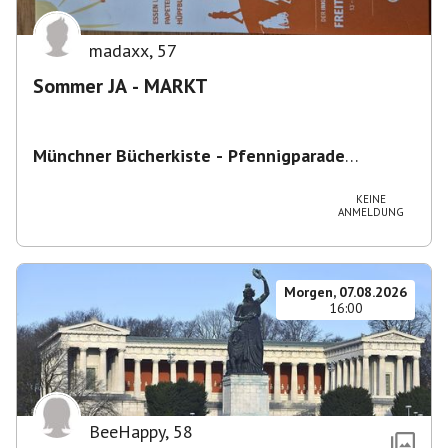
madaxx
,
57
Sommer JA - MARKT
Münchner Bücherkiste - Pfennigparade
ChancenWerk GmbH
,
Hanauer Str. 85A, 80993
München-Moosach, Deutschland
KEINE
ANMELDUNG
Morgen, 07.08.2026
16:00
BeeHappy
,
58