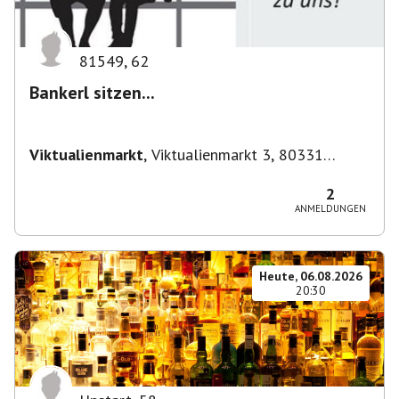
81549
,
62
Bankerl sitzen...
Viktualienmarkt
,
Viktualienmarkt 3, 80331
München, Deutschland
2
ANMELDUNGEN
Heute, 06.08.2026
20:30