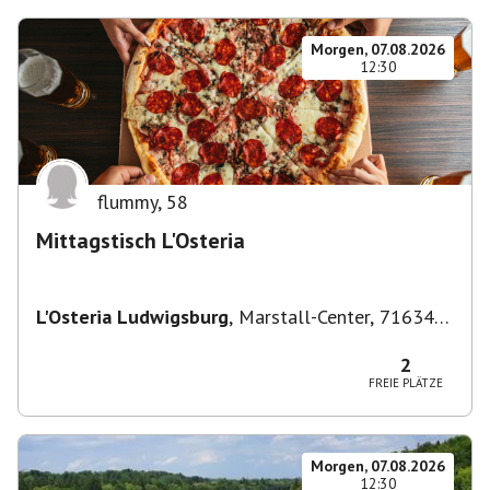
Morgen, 07.08.2026
12:30
flummy
,
58
Mittagstisch L'Osteria
L'Osteria Ludwigsburg
,
Marstall-Center, 71634
Ludwigsburg, Deutschland
2
FREIE PLÄTZE
Morgen, 07.08.2026
12:30