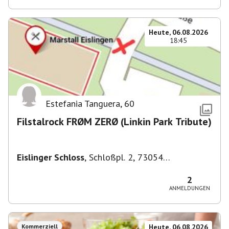
Heute, 06.08.2026
18:45
Estefania Tanguera
,
60
Filstalrock FRØM ZERØ (Linkin Park Tribute)
Eislinger Schloss
,
Schloßpl. 2, 73054
Eislingen/Fils, Deutschland
2
ANMELDUNGEN
Kommerziell
Heute, 06.08.2026