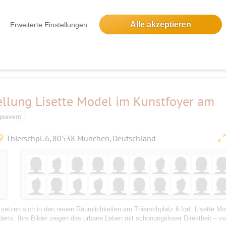
Alle akzeptieren
Erweiterte Einstellungen
 mit eher hoher Spielstärke! Wir spielen - Badminton, nicht zu verwechseln mi
pektvollem Umgang untereinander und mischen nach jedem Spiel durch - mit Ny
ellung Lisette Model im Kunstfoyer am
gsevent
Thierschpl. 6, 80538 München, Deutschland
setzen sich in den neuen Räumlichkeiten am Thierschplatz 6 fort. Lisette Mod
rts. Ihre Bilder zeigen das urbane Leben mit schonungsloser Direktheit – von