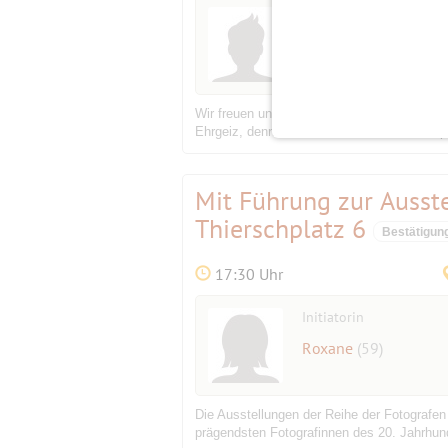
Initiator
michaelausmuc
(58)
Wir freuen uns über neue und alte Spielende
Ehrgeiz, dennoch nicht verbissen - mit res
Mit Führung zur Ausst
Thierschplatz 6
Bestätigun
17:30 Uhr
Initiatorin
Roxane
(59)
Die Ausstellungen der Reihe der Fotografen 
prägendsten Fotografinnen des 20. Jahrhunde