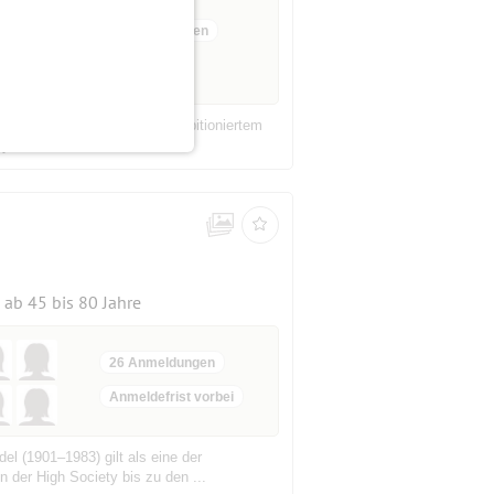
13 Anmeldungen
t Federball - mit sportlich ambitioniertem
lon-Federbällen der ...
ab 45 bis 80 Jahre
26 Anmeldungen
Anmeldefrist vorbei
el (1901–1983) gilt als eine der
 der High Society bis zu den ...