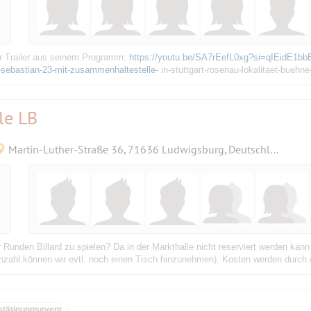
iner Trailer aus seinem Programm:
https://youtu.be/SA7rEefL0xg?si=qIEidE1
s-sebastian-23-mit-zusammenhaltestelle-
in-stuttgart-rosenau-lokalitaet-buehn
le LB
Martin-Luther-Straße 36, 71636 Ludwigsburg, Deutschland
 Runden Billard zu spielen? Da in der Markthalle nicht reserviert werden kann
nzahl können wir evtl. noch einen Tisch hinzunehmen). Kosten werden durch di
stätigungsevent