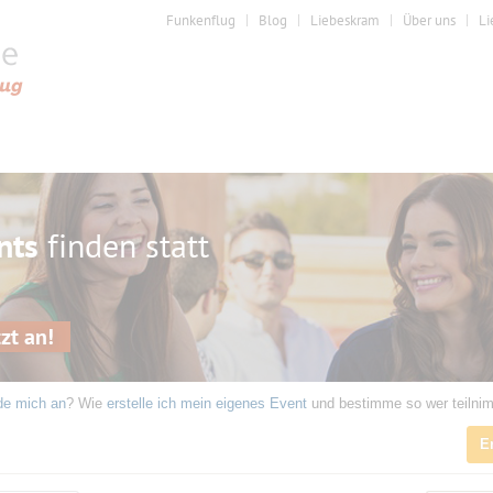
Funkenflug
Blog
Liebeskram
Über uns
Li
nts
finden statt
zt an!
de mich an
? Wie
erstelle ich mein eigenes Event
und bestimme so wer teilni
E