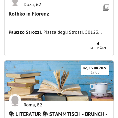
Doza
,
62
Rothko in Florenz
Palazzo Strozzi
,
Piazza degli Strozzi, 50123
Firenze FI, Italien
4
FREIE PLÄTZE
Do, 13.08.2026
17:00
Roma
,
82
📚 LITERATUR 📚 STAMMTISCH - BRUNCH -