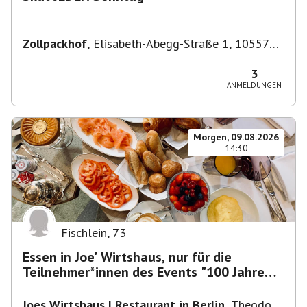
Zollpackhof
,
Elisabeth-Abegg-Straße 1, 10557
Berlin, Deutschland
3
ANMELDUNGEN
Morgen, 09.08.2026
14:30
Fischlein
,
73
Essen in Joe' Wirtshaus, nur für die
Teilnehmer*innen des Events "100 Jahre
Funkturm"
Joes Wirtshaus | Restaurant in Berlin
,
Theodor-