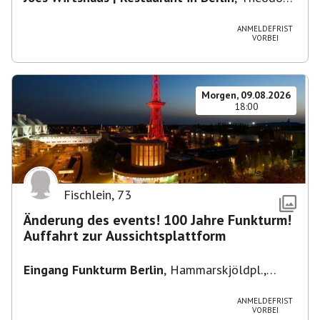
Heuss-Platz 10, 14052 Berlin, U Theodor- Heuss
-Platz
ANMELDEFRIST
VORBEI
Morgen, 09.08.2026
18:00
Fischlein
,
73
Änderung des events! 100 Jahre Funkturm!
Auffahrt zur Aussichtsplattform
Eingang Funkturm Berlin
,
Hammarskjöldpl.,
14055 Berlin, Deutschland
ANMELDEFRIST
VORBEI