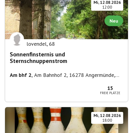
Mi, 12.08.2026
12:00
Neu
lovendel
,
68
Sonnenfinsternis und
Sternschnuppenstrom
Am bhf 2
,
Am Bahnhof 2, 16278 Angermünde,
Deutschland
15
FREIE PLÄTZE
Mi, 12.08.2026
18:00