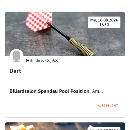
Mo, 10.08.2026
18:30
Hibiskus58
,
68
Dart
Billardsalon Spandau Pool Position
,
Am
Juliusturm 31, 13599 Berlin, Deutschland
AUSGEBUCHT