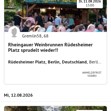
Di, 11.08.2026
15:00
Gremlin58
,
68
Rheingauer Weinbrunnen Rüdesheimer
Platz sprudelt wieder!!
Rüdesheimer Platz, Berlin, Deutschland
,
Berlin-
Wilmersdorf Rüdesheimer Platz
ANMELDEFRIST
VORBEI
Mi, 12.08.2026