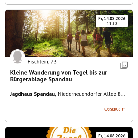
Fr, 14.08.2026
11:30
Fischlein
,
73
Kleine Wanderung von Tegel bis zur
Bürgerablage Spandau
Jagdhaus Spandau
,
Niederneuendorfer Allee 80,
13587 Berlin
AUSGEBUCHT
Fr, 14.08.2026