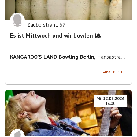
Zauberstrahl
,
67
Es ist Mittwoch und wir bowlen 🎱
KANGAROO'S LAND Bowling Berlin
,
Hansastraße
236, 13051 Berlin-Bezirk Lichtenberg,
Deutschland
AUSGEBUCHT
Mi, 12.08.2026
18:00