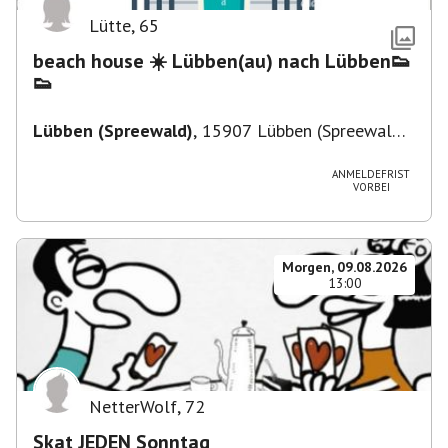
Lütte
,
65
beach house ☀️ Lübben(au) nach Lübben👟
👟
Lübben (Spreewald)
,
15907 Lübben (Spreewald),
Deutschland
ANMELDEFRIST
VORBEI
Morgen, 09.08.2026
13:00
NetterWolf
,
72
Skat JEDEN Sonntag