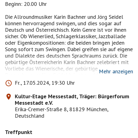
Beginn: 20.00 Uhr
Die Allroundmusiker Karin Bachner und Jörg Seidel
können hervorragend swingen, und dies sogar auf
Deutsch und Österreichisch. Kein Genre ist vor ihnen
sicher. Ob Wienerlied, Schlagerklassiker, Jazzballade
oder Eigenkompositionen: die beiden bringen jeden
Song sofort zum Swingen. Dabei greifen sie auf eigene
und Dialekte des deutschen Sprachraums zurück. Die
gebürtige Österreicherin Karin Bachner zelebriert mit
Vorliebe das Wienerische, der gebürtige
Mehr anzeigen
Bremerhavener Jörg Seidel bringt norddeutsches Flair
ein. Für zusätzliche Abwechslung sorgen eine Reihe
Fr., 17.05.2024, 19:30 Uhr
ungewöhnlicher Instrumente wie die Kazoo-Posaune
oder das Stylophone. Mit viel Spielfreude, Witz und
Kultur-Etage Messestadt, Träger: Bürgerforum
einer professionellen Bühnenshow unterhalten sie ihr
Messestadt e.V.
Publikum auf höchstem Niveau.
Erika-Cremer-Straße 8, 81829 München,
Deutschland
https://www.kulturzentrummessestadt.de/files/ticket/t
Treffpunkt
ickets.php?id=1726