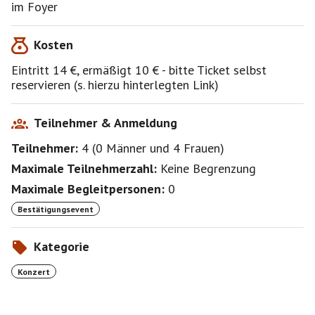
im Foyer
Kosten
https://www.kulturzentrummessestadt.de/files/index_l
ist.php?seite=19&folge=00
Eintritt 14 €, ermäßigt 10 € - bitte Ticket selbst
reservieren (s. hierzu hinterlegten Link)
Jeder ist natürlich für sich selbst verantwortlich. Für
etwaige persönliche und sonstige Schäden betreffend
Teilnehmer & Anmeldung
des Events wird keine Verantwortung/Haftung
Teilnehmer:
4
(
0 Männer
und
4 Frauen
)
übernommen.
Maximale Teilnehmerzahl:
Keine Begrenzung
Maximale Begleitpersonen:
0
Freue mich auf nette Gesellschaft.
Bestätigungsevent
Kategorie
Konzert