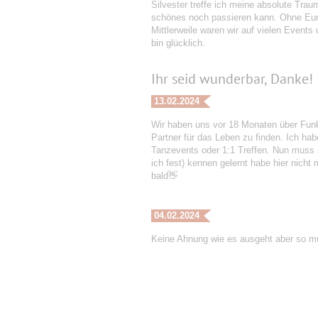
Silvester treffe ich meine absolute Tra
schönes noch passieren kann. Ohne Eure
Mittlerweile waren wir auf vielen Events
bin glücklich.
Ihr seid wunderbar, Danke!
13.02.2024
Wir haben uns vor 18 Monaten über Funke
Partner für das Leben zu finden. Ich hab
Tanzevents oder 1:1 Treffen. Nun muss ic
ich fest) kennen gelernt habe hier nicht
bald👋
04.02.2024
Keine Ahnung wie es ausgeht aber so m