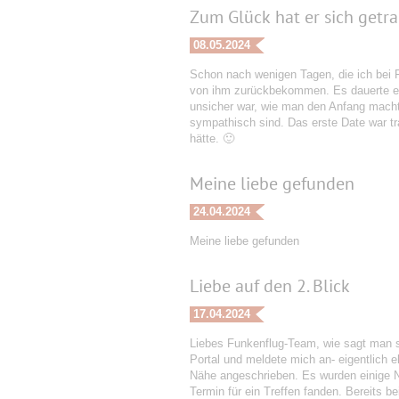
Zum Glück hat er sich getra
08.05.2024
Schon nach wenigen Tagen, die ich bei F
von ihm zurückbekommen. Es dauerte ein 
unsicher war, wie man den Anfang macht ;
sympathisch sind. Das erste Date war tra
hätte. 🙂
Meine liebe gefunden
24.04.2024
Meine liebe gefunden
Liebe auf den 2. Blick
17.04.2024
Liebes Funkenflug-Team, wie sagt man s
Portal und meldete mich an- eigentlich
Nähe angeschrieben. Es wurden einige Na
Termin für ein Treffen fanden. Bereits 