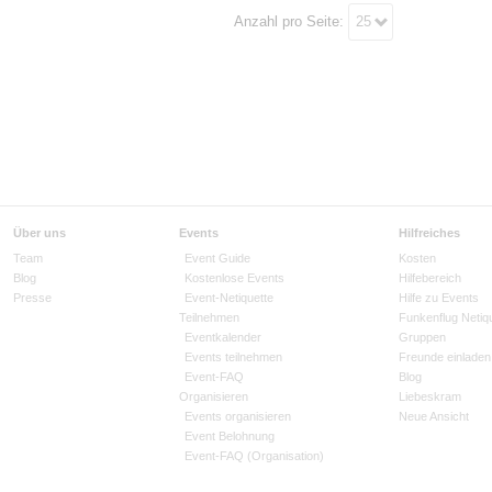
Anzahl pro Seite:
25
Über uns
Events
Hilfreiches
Team
Event Guide
Kosten
Blog
Kostenlose Events
Hilfebereich
Presse
Event-Netiquette
Hilfe zu Events
Teilnehmen
Funkenflug Netiq
Eventkalender
Gruppen
Events teilnehmen
Freunde einladen
Event-FAQ
Blog
Organisieren
Liebeskram
Events organisieren
Neue Ansicht
Event Belohnung
Event-FAQ (Organisation)