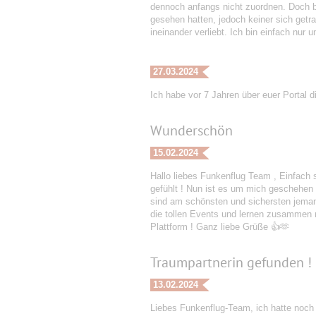
dennoch anfangs nicht zuordnen. Doch be
gesehen hatten, jedoch keiner sich getr
ineinander verliebt. Ich bin einfach nu
27.03.2024
Ich habe vor 7 Jahren über euer Portal 
Wunderschön
15.02.2024
Hallo liebes Funkenflug Team , Einfach 
gefühlt ! Nun ist es um mich geschehen 
sind am schönsten und sichersten jeman
die tollen Events und lernen zusammen ne
Plattform ! Ganz liebe Grüße 👍🫶
Traumpartnerin gefunden !
13.02.2024
Liebes Funkenflug-Team, ich hatte noch