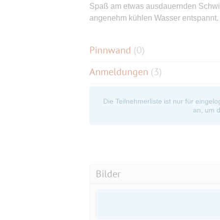
Spaß am etwas ausdauernden Schwim
angenehm kühlen Wasser entspannt.
Pinnwand
(
0
)
Anmeldungen
(3)
Die Teilnehmerliste ist nur für eingel
an, um d
Bilder