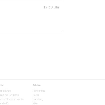
19:30 Uhr
cks
Städte
rt die App
Funkenflug
eren die Gruppen
Berlin
bei schlechtem Wetter
Hamburg
e ab 40
Köln