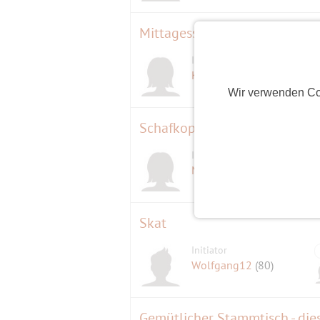
Mittagessen in Nürtingen
Initiatorin
Karin
(62)
Wir verwenden Co
Schafkopfen in Neuhausen
Initiatorin
Mondi121
(61)
Skat
Initiator
Wolfgang12
(80)
Gemütlicher Stammtisch - die