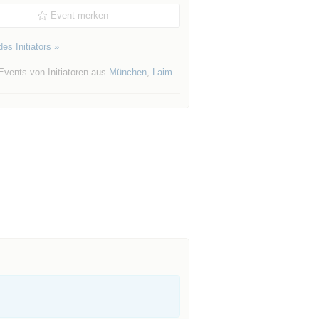
Event merken
es Initiators »
Events von Initiatoren aus
München
,
Laim