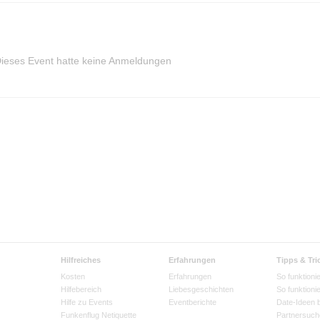
ieses Event hatte keine Anmeldungen
Hilfreiches
Erfahrungen
Tipps & Tri
Kosten
Erfahrungen
So funktionie
Hilfebereich
Liebesgeschichten
So funktioni
Hilfe zu Events
Eventberichte
Date-Ideen 
Funkenflug Netiquette
Partnersuch