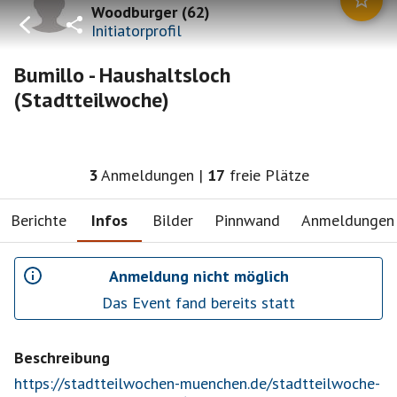
Woodburger
(
62
)
Initiatorprofil
Bumillo - Haushaltsloch
(Stadtteilwoche)
3
Anmeldungen
|
17
freie Plätze
Berichte
Infos
Bilder
Pinnwand
Anmeldungen
Anmeldung nicht möglich
Das Event fand bereits statt
Beschreibung
https://stadtteilwochen-muenchen.de/stadtteilwoche-