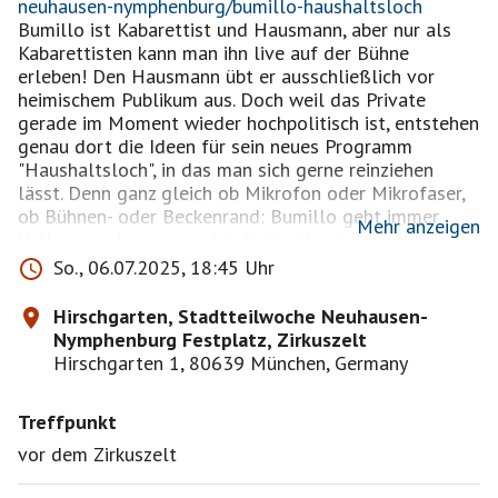
neuhausen-nymphenburg/bumillo-haushaltsloch
Bumillo ist Kabarettist und Hausmann, aber nur als
Kabarettisten kann man ihn live auf der Bühne
erleben! Den Hausmann übt er ausschließlich vor
heimischem Publikum aus. Doch weil das Private
gerade im Moment wieder hochpolitisch ist, entstehen
genau dort die Ideen für sein neues Programm
"Haushaltsloch", in das man sich gerne reinziehen
lässt. Denn ganz gleich ob Mikrofon oder Mikrofaser,
ob Bühnen- oder Beckenrand: Bumillo geht immer
Mehr anzeigen
Vollgas nach vorne und befreit mit seinem kritischen
Grundoptimismus die Köpfe aus den Schlingen des
So., 06.07.2025, 18:45 Uhr
Alltags. Stand-up Comedy und Rap hat der 40jährige
Familienvater im Gepäck, wenn er wie gewohnt klug,
Hirschgarten, Stadtteilwoche Neuhausen-
eindringlich und mitreißend über die Bühne tigert und
Nymphenburg Festplatz, Zirkuszelt
dabei zeitloses Kabarett im Hier und Jetzt abliefert.
Hirschgarten 1, 80639 München, Germany
Treffpunkt
vor dem Zirkuszelt