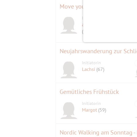
Move your body
Initiatorin
D
avivamakefriends
(25)
Neujahrswanderung zur Schl
Initiatorin
Lachsi
(67)
Gemütliches Frühstück
Initiatorin
Margot
(59)
Nordic Walking am Sonntag - 