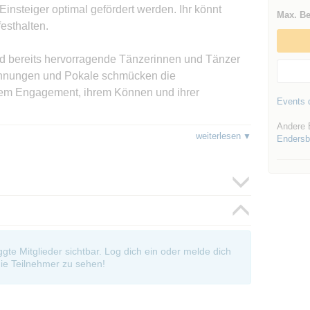
 Einsteiger optimal gefördert werden. Ihr könnt
Max. Be
esthalten.
d bereits hervorragende Tänzerinnen und Tänzer
chnungen und Pokale schmücken die
rem Engagement, ihrem Können und ihrer
Events d
Andere 
weiterlesen
Endersb
d Motivation erleben möchte, ist bei Ern genau
icht eine besondere Bedeutung. Der Tanzlehrerin
e Schritte erlernen. Hier ist der Unterschied, sie
e sich eine Tanzfigur aufbaut, sodass die Männer
gagement zeigt sie auch bei allen Frauen auf.
oggte Mitglieder sichtbar. Log dich ein oder melde dich
ie Teilnehmer zu sehen!
n Tanz auch erotisch sein kann und das beim
Mann sondern auch bei Frauen entstehen kann. Das