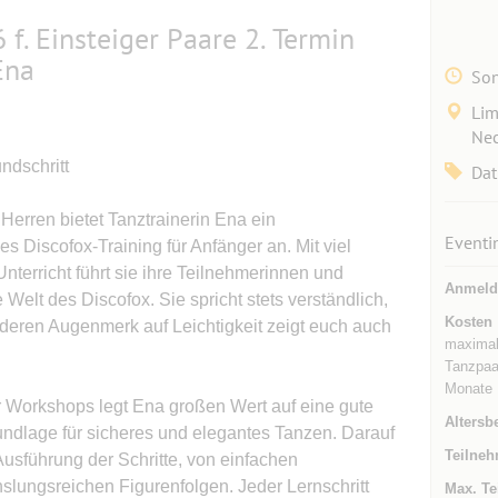
f. Einsteiger Paare 2. Termin
Ena
Son
Lim
Nec
ndschritt
Dat
Herren bietet Tanztrainerin Ena ein
Eventi
 Discofox-Training für Anfänger an. Mit viel
Unterricht führt sie ihre Teilnehmerinnen und
Anmeld
e Welt des Discofox. Sie spricht stets verständlich,
Kosten
deren Augenmerk auf Leichtigkeit zeigt euch auch
maximal
Tanzpaar
Monate
r Workshops legt Ena großen Wert auf eine gute
Altersb
rundlage für sicheres und elegantes Tanzen. Darauf
Teilneh
 Ausführung der Schritte, von einfachen
ungsreichen Figurenfolgen. Jeder Lernschritt
Max. Te