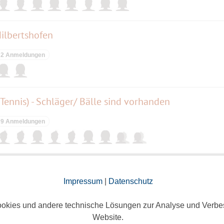
nt, Ihr könnt euch als Tanzpaar anmelden. Singles
nen mir gerne eine WhatsApp zusenden an 0157-
ilbertshofen
 an. Ich als Initiator werde Tanzpaare bilden
2 Anmeldungen
 Tennis) - Schläger/ Bälle sind vorhanden
9 Anmeldungen
fet im Gässles Stüble
Impressum
|
Datenschutz
20 Anmeldungen
okies und andere technische Lösungen zur Analyse und Verbe
Website.