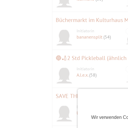
Dieses Event ist ein Bestätigungseve
Frauen und auch Single Männer kön
Büchermarkt im Kulturhaus M
30441101 oder ihr meldet Euch einfach
Initiatorin
Ich freue mich euch zu stehen.
bananensplit
(54)
Viele Grüße
🔵🏏2 Std Pickleball (ähnlich
Frank
Initiatorin
A.l.e.x.
(58)
SAVE THE DATE Frühstücksbuf
Initiatorin
Ute Gute
(62)
Wir verwenden Co