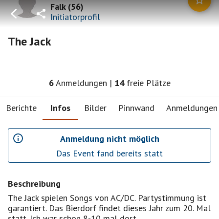
Falk
(
56
)
Initiatorprofil
The Jack
6
Anmeldungen
|
14
freie Plätze
Berichte
Infos
Bilder
Pinnwand
Anmeldungen
Anmeldung nicht möglich
Das Event fand bereits statt
Beschreibung
The Jack spielen Songs von AC/DC. Partystimmung ist
garantiert. Das Bierdorf findet dieses Jahr zum 20. Mal
statt. Ich war schon 8-10 mal dort.